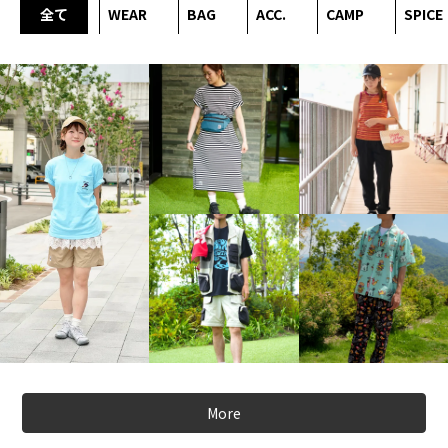
全て
WEAR
BAG
ACC.
CAMP
SPICE
More