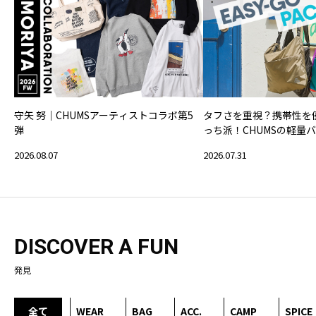
守矢 努｜CHUMSアーティストコラボ第5
タフさを重視？携帯性を
弾
っち派！CHUMSの軽量
2026.08.07
2026.07.31
DISCOVER A FUN
発見
全て
WEAR
BAG
ACC.
CAMP
SPICE