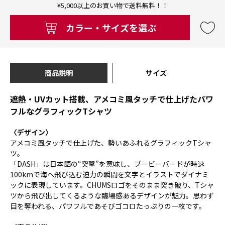
¥5,000以上のお買い物で送料無料！！
カラー・サイズを選ぶ
商品説明
サイズ
遮熱・UVカット搭載、アメコミ風タッチで仕上げたパワ
フルなグラフィックTシャツ
〈デザイン〉
アメコミ風タッチで仕上げた、勢いあふれるグラフィックTシャ
ツ。
「DASH」は日本語の“突撃”を意味し、ブービーバードが時速
100kmで海へ飛び込む迫力の瞬間を文字とイラストでダイナミ
ックに表現しています。CHUMSロゴをそのまま突き破り、Tシャ
ツから飛び出してくるような臨場感あるデザインが魅力。思わず
目を奪われる、パワフルであそびゴコロたっぷりの一枚です。