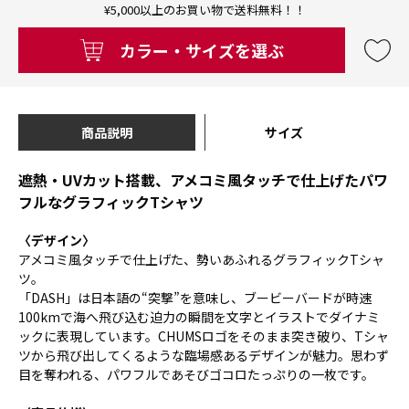
¥5,000以上のお買い物で送料無料！！
カラー・サイズを選ぶ
商品説明
サイズ
遮熱・UVカット搭載、アメコミ風タッチで仕上げたパワ
フルなグラフィックTシャツ
〈デザイン〉
アメコミ風タッチで仕上げた、勢いあふれるグラフィックTシャ
ツ。
「DASH」は日本語の“突撃”を意味し、ブービーバードが時速
100kmで海へ飛び込む迫力の瞬間を文字とイラストでダイナミ
ックに表現しています。CHUMSロゴをそのまま突き破り、Tシャ
ツから飛び出してくるような臨場感あるデザインが魅力。思わず
目を奪われる、パワフルであそびゴコロたっぷりの一枚です。