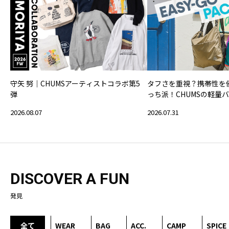
守矢 努｜CHUMSアーティストコラボ第5
タフさを重視？携帯性を
弾
っち派！CHUMSの軽量
2026.08.07
2026.07.31
DISCOVER A FUN
発見
全て
WEAR
BAG
ACC.
CAMP
SPICE