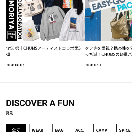
守矢 努｜CHUMSアーティストコラボ第5
タフさを重視？携帯性を
弾
っち派！CHUMSの軽量
2026.08.07
2026.07.31
DISCOVER A FUN
発見
全て
WEAR
BAG
ACC.
CAMP
SPICE