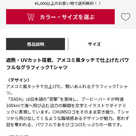
¥5,000以上のお買い物で送料無料！！
カラー・サイズを選ぶ
商品説明
サイズ
遮熱・UVカット搭載、アメコミ風タッチで仕上げたパワ
フルなグラフィックTシャツ
〈デザイン〉
アメコミ風タッチで仕上げた、勢いあふれるグラフィックTシャ
ツ。
「DASH」は日本語の“突撃”を意味し、ブービーバードが時速
100kmで海へ飛び込む迫力の瞬間を文字とイラストでダイナミ
ックに表現しています。CHUMSロゴをそのまま突き破り、Tシャ
ツから飛び出してくるような臨場感あるデザインが魅力。思わず
目を奪われる、パワフルであそびゴコロたっぷりの一枚です。