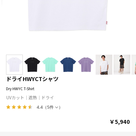
ドライHWYCTシャツ
Dry HWYC T-Shirt
UVカット
遮熱
ドライ
4.4
（
5件
）
￥5,940