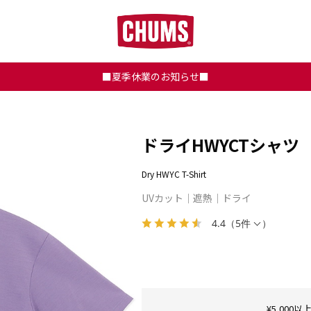
■夏季休業のお知らせ■
ドライHWYCTシャツ
Dry HWYC T-Shirt
UVカット
遮熱
ドライ
4.4
（
5件
）
¥5,00