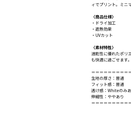
ィでプリント。ミニマ
〈商品仕様〉
・ドライ加工
・遮熱効果
・UVカット
〈素材特性〉
速乾性に優れたポリエ
も快適に過ごせます
＝＝＝＝＝＝＝＝＝
生地の厚さ：普通
フィット感：普通
透け感：Whiteのみ
伸縮性：ややあり
＝＝＝＝＝＝＝＝＝