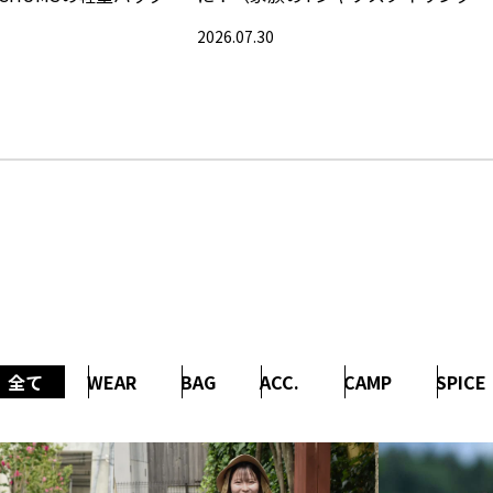
集〉
2026.07.30
全て
WEAR
BAG
ACC.
CAMP
SPICE