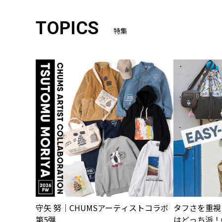
TOPICS
特集
守矢 努｜CHUMSアーティストコラボ
タフさを重視
第5弾
はどっち派！