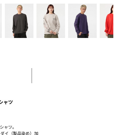
シャツ
シャツ。
トダイ（製品染め）加