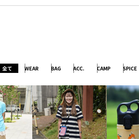
全て
WEAR
BAG
ACC.
CAMP
SPICE