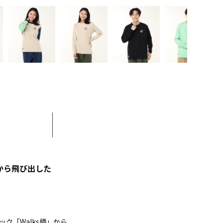
柄」から飛び出した
ク「Walks柄」から