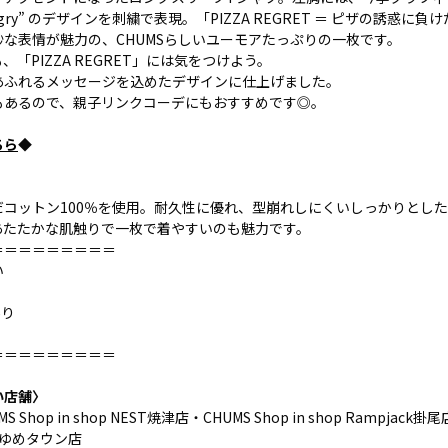
ungry” のデザインを刺繍で表現。「PIZZA REGRET ＝ ピザの誘惑
な表情が魅力の、CHUMSらしいユーモアたっぷりの一枚です。
「PIZZA REGRET」には気をつけよう。
あふれるメッセージを込めたデザインに仕上げました。
もあるので、親子リンクコーデにもおすすめです◎。
ちら
◆
だコットン100％を使用。耐久性に優れ、型崩れしにくいしっかりとし
あたたかな肌触りで一枚で着やすいのも魅力です。
＝＝＝＝＝＝＝＝＝
い
あり
＝＝＝＝＝＝＝＝＝
い店舗〉
Shop in shop NEST焼津店・CHUMS Shop in shop Rampjack掛尾店
プゆめタウン店