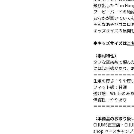
飛び出した “I’m H
ブービーバードの絶妙
おなかが空いていても、
そんなあそびゴコロ
キッズサイズの展開
◆キッズサイズは
こ
〈素材特性〉
タフな空紡糸で編ん
には起毛感があり、
＝＝＝＝＝＝＝＝＝
生地の厚さ：やや厚
フィット感：普通
透け感：Whiteのみ
伸縮性：ややあり
＝＝＝＝＝＝＝＝＝
〈本商品のお取り扱
CHUMS直営店・CHUMS 
shop ベースキャン