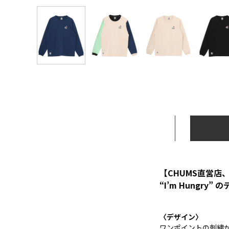
【CHUMS直営店、
“I’m Hungr
〈デザイン〉
ワンポイントの刺繍が