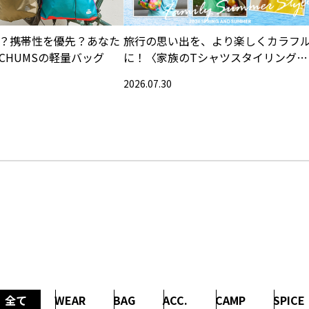
？携帯性を優先？あなた
旅行の思い出を、より楽しくカラフ
CHUMSの軽量バッグ
に！〈家族のTシャツスタイリング特
集〉
2026.07.30
全て
WEAR
BAG
ACC.
CAMP
SPICE