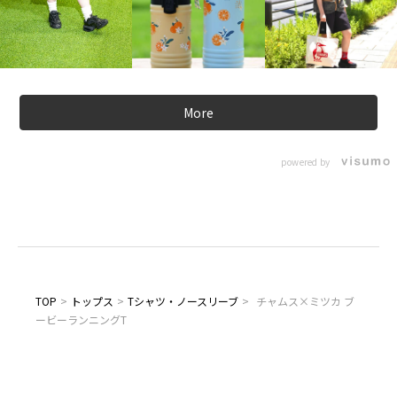
More
powered by
TOP
>
トップス
>
Tシャツ・ノースリーブ
>
チャムス×ミツカ ブ
ービーランニングT