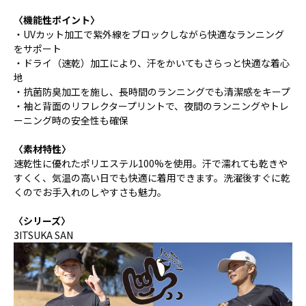
〈機能性ポイント〉
・UVカット加工で紫外線をブロックしながら快適なランニング
をサポート
・ドライ（速乾）加工により、汗をかいてもさらっと快適な着心
地
・抗菌防臭加工を施し、長時間のランニングでも清潔感をキープ
・袖と背面のリフレクタープリントで、夜間のランニングやトレ
ーニング時の安全性も確保
〈素材特性〉
速乾性に優れたポリエステル100%を使用。汗で濡れても乾きや
すくく、気温の高い日でも快適に着用できます。洗濯後すぐに乾
くのでお手入れのしやすさも魅力。
〈シリーズ〉
3ITSUKA SAN