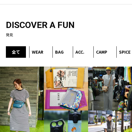
DISCOVER A FUN
発見
全て
WEAR
BAG
ACC.
CAMP
SPICE