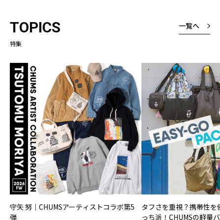
TOPICS
一覧へ
特集
守矢 努｜CHUMSアーティストコラボ第5
タフさを重視？携帯性を
弾
っち派！CHUMSの軽量