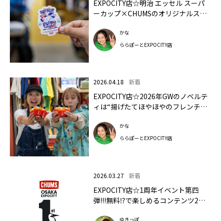
EXPOCITY店☆明治 エッセル スーパ
ーカップ×CHUMSのオリジナルステ
ッカー配布だって～⁈🍨
かな
ららぽーとEXPOCITY店
2026.04.18
新着
EXPOCITY店☆2026年GWのノベルテ
ィは“揚げたてほやほやのフレンチフ
ライ”⁈
かな
ららぽーとEXPOCITY店
2026.03.27
新着
EXPOCITY店☆1周年イベント第四
弾!!!無料⁉で楽しめるコンテンツ2つ
公開🎥
ゆきっぽ