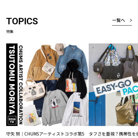
ょうどいい感じ
厚さは厚いと表
TOPICS
一覧へ
たが、厚くて暑
なく、しっかり
特集
という意味です
よくみると縦ラ
様なところも素
守矢 努｜CHUMSアーティストコラボ第5
タフさを重視？携帯性を