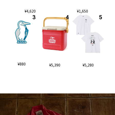
¥4,620
¥1,650
¥880
¥5,390
¥5,280