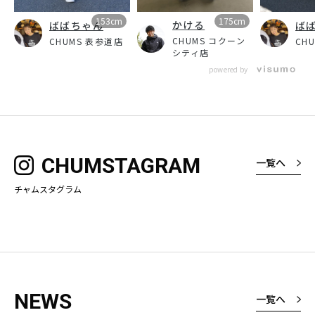
153cm
175cm
かける
ばばちゃん
ば
CHUMS コクーン
CHUMS 表参道店
CH
シティ店
powered by
CHUMSTAGRAM
一覧へ
チャムスタグラム
NEWS
一覧へ