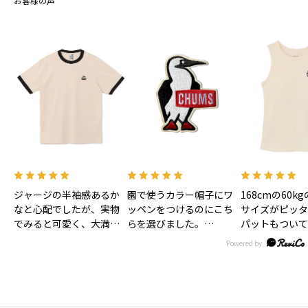
お客様の声
ジャージの半袖感あるか
園で使うカラー帽子にワ
168cmの60k
なと心配でしたが、実物
ッペンをつけるのにこち
サイズがピッタ
でみると可愛く、大満足
らを選びました。
パットもついて
です！色味もあわいベー
大きすぎずとっても可愛
お風呂上がり後
ジュで合わせやすそうで
いです。
ま着れるので子
す！
リュックにつけるのにキ
は時短になるか
ーホルダーもほしいなぁ
す！
♡
丈も短すぎず長